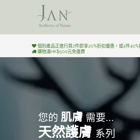
跳至內容
美學旅​程
個別產品正進行買2件即享20%折扣優惠，或4件40
購物滿HK$500元免運費
肌膚
您的
需要...
天然護膚
系列