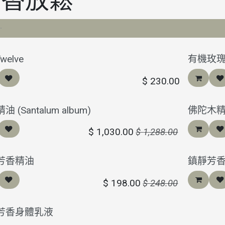
芳香放鬆
Twelve
有機玫
$
230.00
 (Santalum album)
佛陀木精油 (
$
1,030.00
$
1,288.00
芳香精油
鎮靜芳
$
198.00
$
248.00
芳香身體乳液