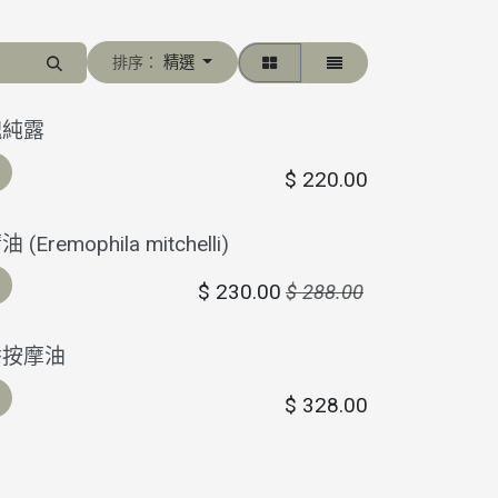
精選
排序：
瑰純露
$
220.00
Eremophila mitchelli)
$
230.00
$
288.00
香按摩油
$
328.00