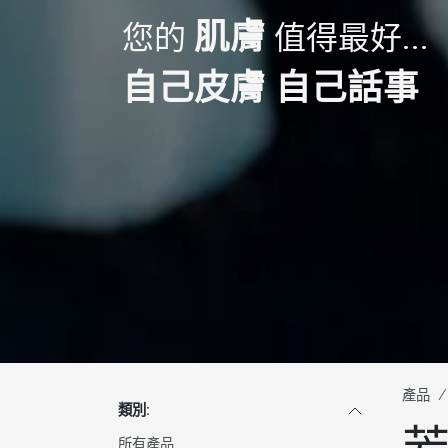
肌膚
您的
值得最好...
自己皮膚 自己話事
產品
類別:
所有產品