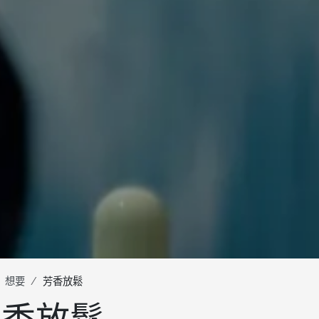
想要
芳香放鬆