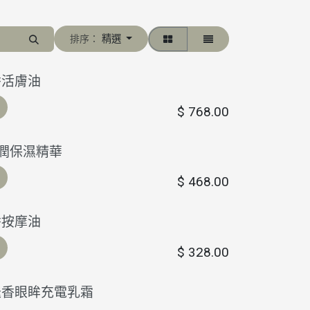
精選
排序：
香活膚油
$
768.00
滋潤保濕精華
$
468.00
香按摩油
$
328.00
迭香眼眸充電乳霜