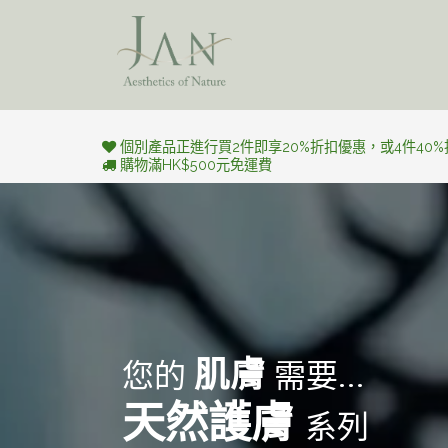
跳至內容
美學旅​程
個別產品正進行買2件即享20%折扣優惠，或4件40
購物滿HK$500元免運費
肌膚
您的
需要...
天然護膚
系列