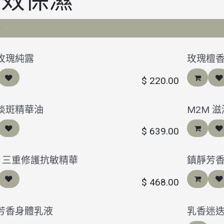
長效保濕
玫瑰純露
玫瑰檀
$
220.00
淡斑精華油
M2M 
$
639.00
M 三重修護抗敏精華
鎮靜芳
$
468.00
芳香身體乳液
乳香迷