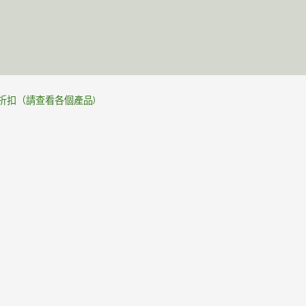
天然護膚
個人制定
關於JAN
護膚秘訣
%折扣（請查看各個產品)