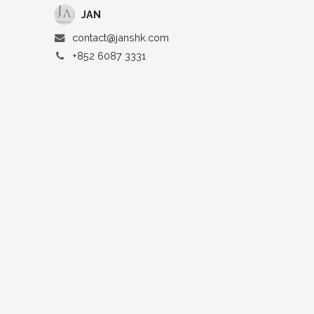
JAN
contact@janshk.com
+852 6087 3331