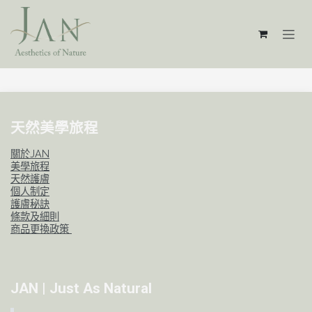
跳至內容
天然美學旅程
關於JAN
美學旅程
天然護膚
個人制定
護膚秘訣
條款及細則
商品更換政策
JAN | Just As Natural